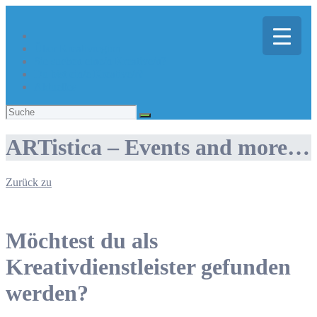
Über Kreativregion
Sie suchen eine/n Kreative/n?
Du bist ein/e Kreative/r?
Aktuelles
Suchen
nach:
ARTistica – Events and more…
Zurück zu
Möchtest du als
Kreativdienstleister gefunden
werden?