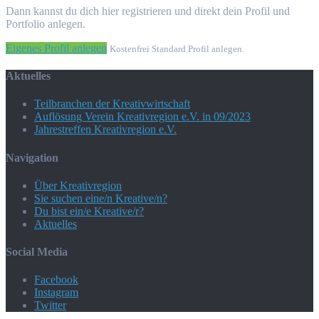
Dann kannst du dich hier registrieren und direkt dein Profil und
Portfolio anlegen.
Eigenes Profil anlegen
Kostenfrei Standard Profil anlegen.
Aktuelles
Teilbranchen der Kreativwirtschaft
Auflösung Verein Kreativregion e.V. in 09/2023
Jahrestreffen Kreativregion e.V.
Navigation
Über Kreativregion
Sie suchen eine/n Kreative/n?
Du bist ein/e Kreative/r?
Aktuelles
Social Media
Facebook
Instagram
Twitter