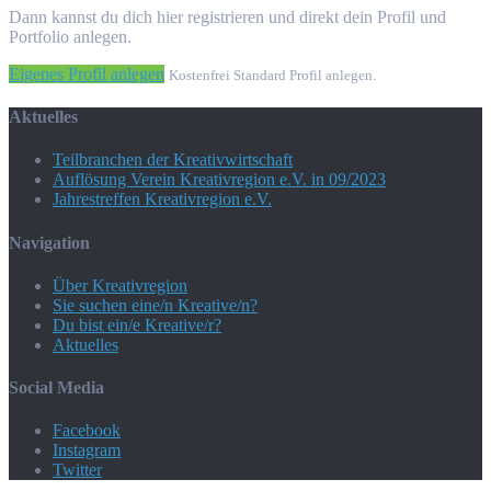
Dann kannst du dich hier registrieren und direkt dein Profil und
Portfolio anlegen.
Eigenes Profil anlegen
Kostenfrei Standard Profil anlegen.
Aktuelles
Teilbranchen der Kreativwirtschaft
Auflösung Verein Kreativregion e.V. in 09/2023
Jahrestreffen Kreativregion e.V.
Navigation
Über Kreativregion
Sie suchen eine/n Kreative/n?
Du bist ein/e Kreative/r?
Aktuelles
Social Media
Facebook
Instagram
Twitter