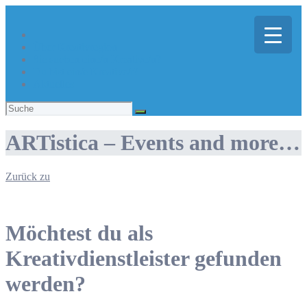
Über Kreativregion
Sie suchen eine/n Kreative/n?
Du bist ein/e Kreative/r?
Aktuelles
Suchen
nach:
ARTistica – Events and more…
Zurück zu
Möchtest du als
Kreativdienstleister gefunden
werden?