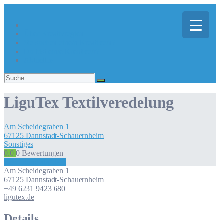
Über Kreativregion
Sie suchen eine/n Kreative/n?
Du bist ein/e Kreative/r?
Aktuelles
Suchen
nach:
LiguTex Textilveredelung
Am Scheidegraben
1
67125
Dannstadt-Schauernheim
Sonstiges
0.0
0
Bewertungen
Bewertung abgeben
Am Scheidegraben
1
67125
Dannstadt-Schauernheim
+49 6231 9423 680
ligutex.de
Details