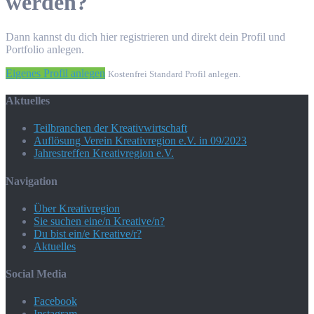
werden?
Dann kannst du dich hier registrieren und direkt dein Profil und
Portfolio anlegen.
Eigenes Profil anlegen
Kostenfrei Standard Profil anlegen.
Aktuelles
Teilbranchen der Kreativwirtschaft
Auflösung Verein Kreativregion e.V. in 09/2023
Jahrestreffen Kreativregion e.V.
Navigation
Über Kreativregion
Sie suchen eine/n Kreative/n?
Du bist ein/e Kreative/r?
Aktuelles
Social Media
Facebook
Instagram