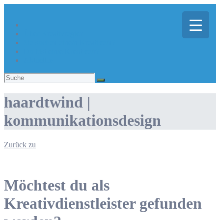
Über Kreativregion
Sie suchen eine/n Kreative/n?
Du bist ein/e Kreative/r?
Aktuelles
Suchen
nach:
haardtwind |
kommunikationsdesign
Zurück zu
Möchtest du als
Kreativdienstleister gefunden