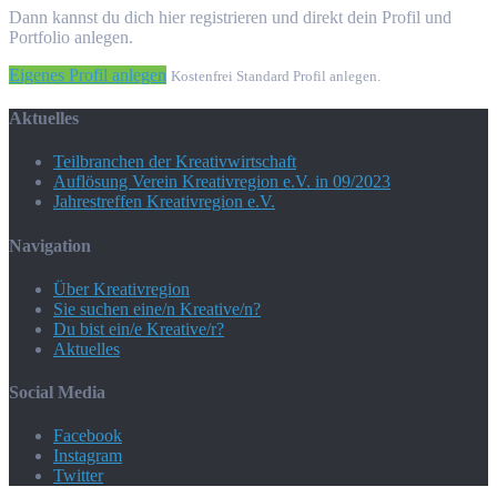
Dann kannst du dich hier registrieren und direkt dein Profil und
Portfolio anlegen.
Eigenes Profil anlegen
Kostenfrei Standard Profil anlegen.
Aktuelles
Teilbranchen der Kreativwirtschaft
Auflösung Verein Kreativregion e.V. in 09/2023
Jahrestreffen Kreativregion e.V.
Navigation
Über Kreativregion
Sie suchen eine/n Kreative/n?
Du bist ein/e Kreative/r?
Aktuelles
Social Media
Facebook
Instagram
Twitter