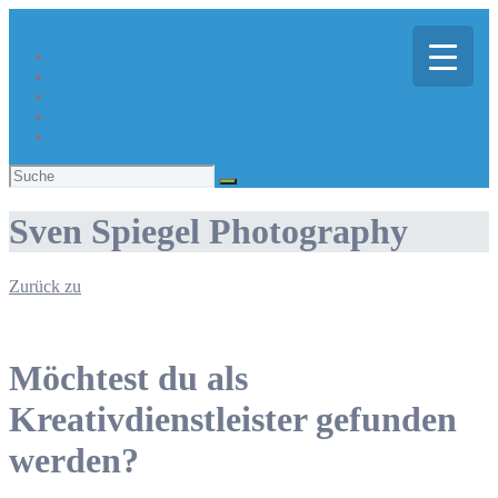
Über Kreativregion
Sie suchen eine/n Kreative/n?
Du bist ein/e Kreative/r?
Aktuelles
Suchen
nach:
Sven Spiegel Photography
Zurück zu
Möchtest du als
Kreativdienstleister gefunden
werden?